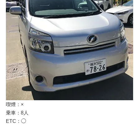
喫煙：×
乗車：8人
ETC：◯